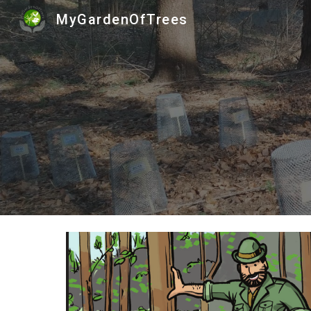
MyGardenOfTrees
Sk