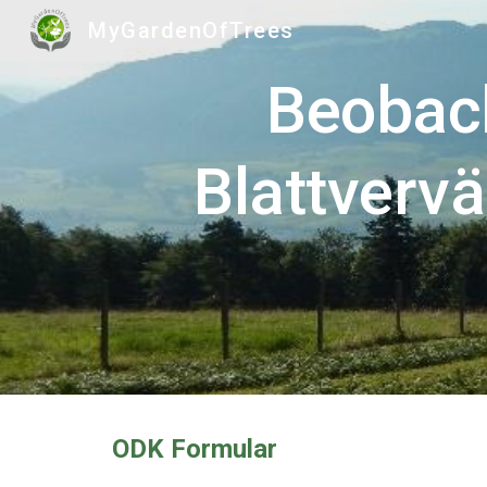
MyGardenOfTrees
Sk
Beobac
Blattverv
ODK
Formular