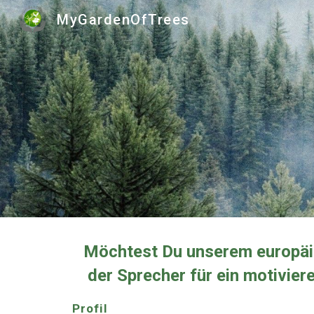
MyGardenOfTrees
Sk
Möchtest Du unserem europäi
der Sprecher für ein motivie
Profil