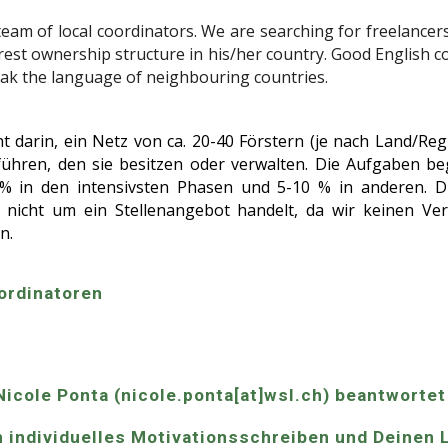
m of local coordinators. We are searching for freelancers w
st ownership structure in his/her country. Good English co
eak the language of neighbouring countries.
t darin, ein Netz von ca. 20-40 Förstern (je nach Land/Reg
ühren, den sie besitzen oder verwalten. Die Aufgaben be
 % in den intensivsten Phasen und 5-10 % in anderen. Di
ch nicht um ein Stellenangebot handelt, da wir keinen V
n.
ordinatoren
icole Ponta (nicole.ponta[at]wsl.ch) beantwortet 
n individuelles Motivationsschreiben und Deinen 