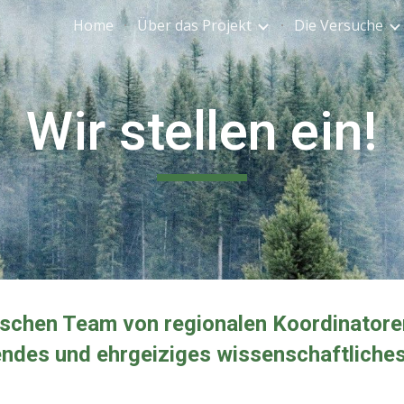
Home
Über das Projekt
Die Versuche
ip to main content
Skip to navigat
Wir stellen ein!
schen Team von regionalen Koordinatoren
rendes und ehrgeiziges wissenschaftliches